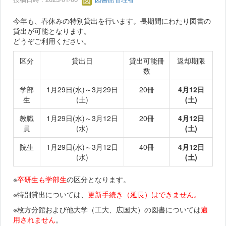
今年も、春休みの特別貸出を行います。長期間にわたり図書の
貸出が可能となります。
どうぞご利用ください。
区分
貸出日
貸出可能冊
返却期限
数
学部
1月29日(水)～3月29日
20冊
4月12日
生
(土)
(土)
教職
1月29日(水)～3月12日
20冊
4月12日
員
(水)
(土)
院生
1月29日(水)～3月12日
40冊
4月12日
(水)
(土)
※
卒研生も学部生
の区分となります。
※特別貸出については、
更新手続き（延長）はできません。
※枚方分館および他大学（工大、広国大）の図書については
適
用されません
。