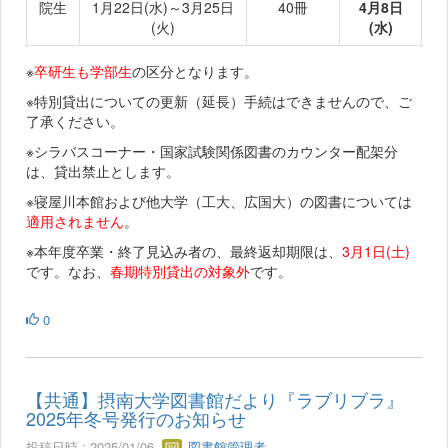
院生
1月22日(水)～3月25日
40冊
4月8日
(火)
(水)
※
卒研生も学部生
の区分となります。
※特別貸出についての更新（延長）手続はできませんので、ご
了承ください。
※シラバスコーナー・国家試験関係図書のカウンター配架分
は、貸出禁止とします。
※寝屋川本館および他大学（工大、広国大）の図書については
適用されません
。
※本年度卒業・終了見込み者の、最終返却期限は、
3月1日(土)
です。なお、
春期特別貸出の対象外
です。
0
【共通】摂南大学図書館だより『ラブリブラ』
2025年冬号発行のお知らせ
投稿日時 : 2025/01/06
図書館管理者