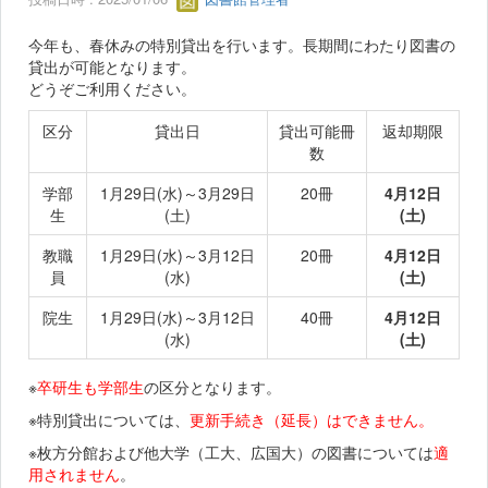
今年も、春休みの特別貸出を行います。長期間にわたり図書の
貸出が可能となります。
どうぞご利用ください。
区分
貸出日
貸出可能冊
返却期限
数
学部
1月29日(水)～3月29日
20冊
4月12日
生
(土)
(土)
教職
1月29日(水)～3月12日
20冊
4月12日
員
(水)
(土)
院生
1月29日(水)～3月12日
40冊
4月12日
(水)
(土)
※
卒研生も学部生
の区分となります。
※特別貸出については、
更新手続き（延長）はできません。
※枚方分館および他大学（工大、広国大）の図書については
適
用されません
。