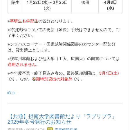
院生
1月22日(水)～3月25日
40冊
4月8日
(火)
(水)
※
卒研生も学部生
の区分となります。
※特別貸出についての更新（延長）手続はできませんので、ご
了承ください。
※シラバスコーナー・国家試験関係図書のカウンター配架分
は、貸出禁止とします。
※寝屋川本館および他大学（工大、広国大）の図書については
適用されません
。
※本年度卒業・終了見込み者の、最終返却期限は、
3月1日(土)
です。なお、
春期特別貸出の対象外
です。
0
【共通】摂南大学図書館だより『ラブリブラ』
2025年冬号発行のお知らせ
投稿日時 : 2025/01/06
図書館管理者