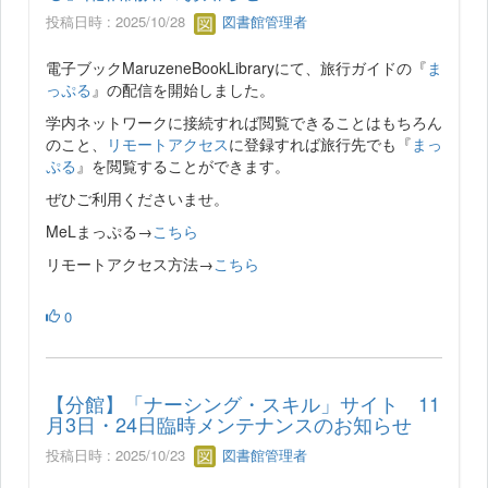
投稿日時 : 2025/10/28
図書館管理者
電子ブックMaruzeneBookLibraryにて、旅行ガイドの『
ま
っぷる
』の配信を開始しました。
学内ネットワークに接続すれば閲覧できることはもちろん
のこと、
リモートアクセス
に登録すれば旅行先でも『
まっ
ぷる
』を閲覧することができます。
ぜひご利用くださいませ。
MeLまっぷる→
こちら
リモートアクセス方法→
こちら
0
【分館】「ナーシング・スキル」サイト 11
月3日・24日臨時メンテナンスのお知らせ
投稿日時 : 2025/10/23
図書館管理者