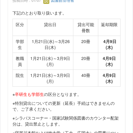
投稿日時 : 01/07
図書館管理者
下記のとおり取り扱います。
区分
貸出日
貸出可能
返却期限
冊数
学部
1月21日(水)～3月26
20冊
4月9日
生
日(木)
(木)
教職
1月21日(水)～3月9日
20冊
4月9日
員
(月)
(木)
院生
1月21日(水)～3月9日
40冊
4月9日
(月)
(木)
※
卒研生も学部生
の区分となります。
※特別貸出についての更新（延長）手続はできませんの
で、ご了承ください。
※シラバスコーナー・国家試験関係図書のカウンター配架
分は、貸出禁止とします。
※寝屋川本館および他大学（工大、広国大）の図書につい