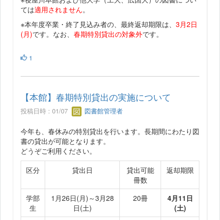
ては
適用されません
。
※本年度卒業・終了見込み者の、最終返却期限は、
3月2日
(月)
です。なお、
春期特別貸出の対象外
です。
1
【本館】春期特別貸出の実施について
投稿日時 : 01/07
図書館管理者
今年も、春休みの特別貸出を行います。長期間にわたり図
書の貸出が可能となります。
どうぞご利用ください。
区分
貸出日
貸出可能
返却期限
冊数
学部
1月26日(月)～3月28
20冊
4月11日
生
日(土)
(土)