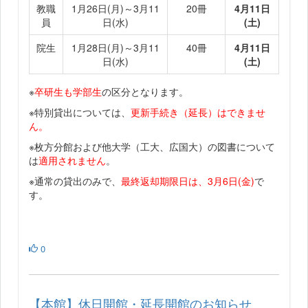
教職
1月26日(月)～3月11
20冊
4月11日
員
日(水)
(土)
院生
1月28日(月)～3月11
40冊
4月11日
日(水)
(土)
※
卒研生も学部生
の区分となります。
※特別貸出については、
更新手続き（延長）はできませ
ん。
※枚方分館および他大学（工大、広国大）の図書について
は
適用されません
。
※通常の貸出のみで、
最終返却期限日は、3月6日(金)
で
す。
0
【本館】休日開館・延長開館のお知らせ