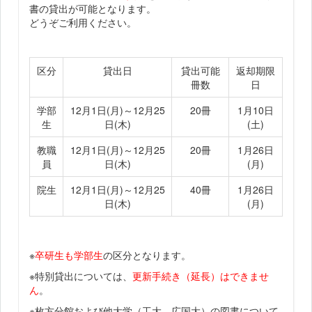
書の貸出が可能となります。
どうぞご利用ください。
区分
貸出日
貸出可能
返却期限
冊数
日
学部
12月1日(月)～12月25
20冊
1月10日
生
日(木)
(土)
教職
12月1日(月)～12月25
20冊
1月26日
員
日(木)
(月)
院生
12月1日(月)～12月25
40冊
1月26日
日(木)
(月)
※
卒研生も学部生
の区分となります。
※特別貸出については、
更新手続き（延長）はできませ
ん
。
※枚方分館および他大学（工大、広国大）の図書について